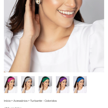
Início
>
Acessórios
>
Turbante - Coloridos