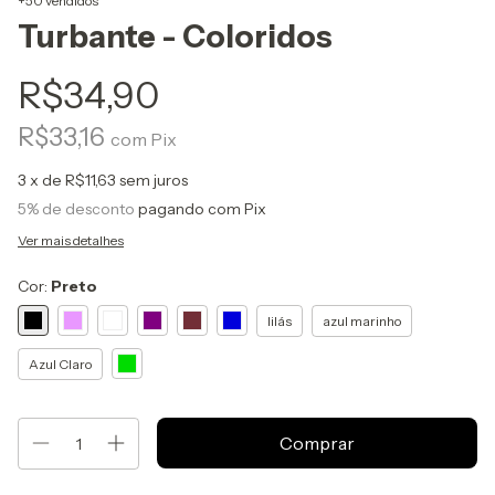
+50 vendidos
Turbante - Coloridos
R$34,90
R$33,16
com
Pix
3
x de
R$11,63
sem juros
5% de desconto
pagando com Pix
Ver mais detalhes
Cor:
Preto
lilás
azul marinho
Azul Claro