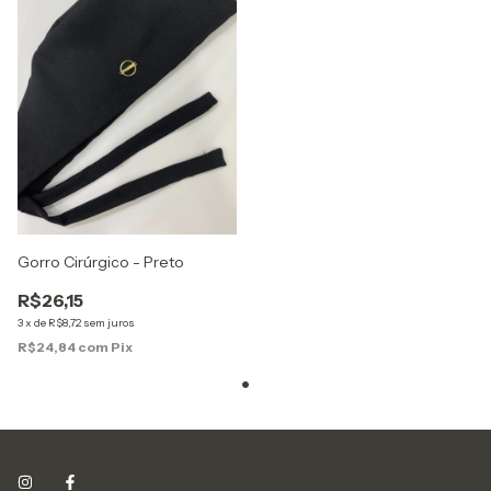
Gorro Cirúrgico - Preto
R$26,15
3
x
de
R$8,72
sem juros
R$24,84
com
Pix