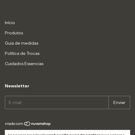
Início
Produtos
Guia de medidas
Política de Trocas
Cuidados Essencias
Newsletter
Copyright VVMARRIE JALECOS - 39392906000134 - 2026. Todos os
Ao navegar por este site
você aceita o uso de cookies
para agilizar a