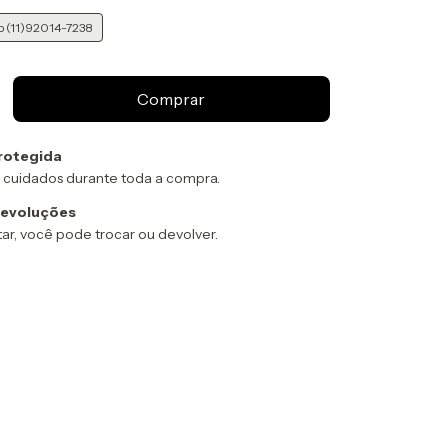
p (11)92014-7238
rotegida
 cuidados durante toda a compra.
devoluções
ar, você pode trocar ou devolver.