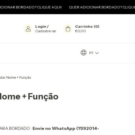
 BORDADO? CLIQUE AQUI!
QUER ADICIONAR BORDADO? CLIQUE AQUI!
Login
/
Carrinho
(
0
)
Cadastre-se
€0,00
PT
dar Nome + Função
Nome + Função
ARA BORDADO :
Envie no WhatsApp (11)92014-