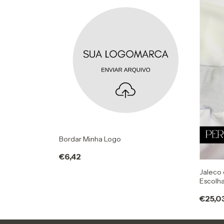
Bordar Minha Logo
€6,42
Jaleco
Escolh
€25,0