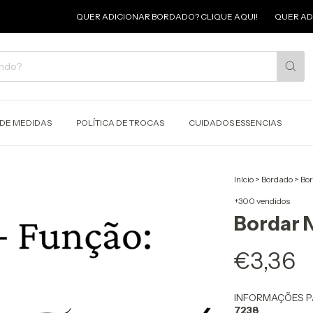
QUER ADICIONAR BORDADO? CLIQUE AQUI!
QUER ADICIONAR
 DE MEDIDAS
POLÍTICA DE TROCAS
CUIDADOS ESSENCIAS
Início
>
Bordado
>
Bor
+300 vendidos
Bordar 
€3,36
INFORMAÇÕES P
7238