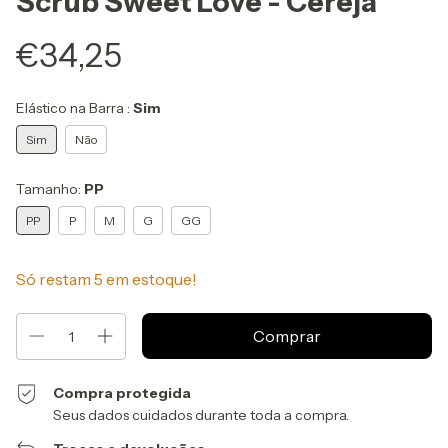
Scrub Sweet Love - Cereja
€34,25
Elástico na Barra :
Sim
Sim
Não
Tamanho:
PP
PP
P
M
G
GG
Só restam
5
em estoque!
Compra protegida
Seus dados cuidados durante toda a compra.