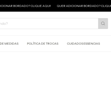
ONAR BORDADO? CLIQUE AQUI!
QUER ADICIONAR BORDADO? CLIQUE A
 DE MEDIDAS
POLÍTICA DE TROCAS
CUIDADOS ESSENCIAS