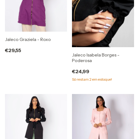
Jaleco Graziela - Roxo
€29,55
Jaleco Isabela Borges -
Poderosa
€24,99
Só restam
2
em estoque!