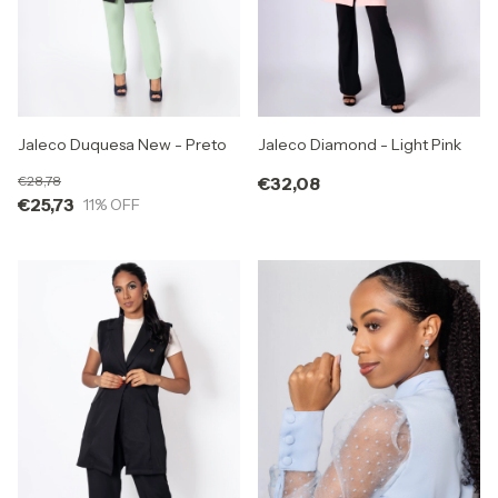
Jaleco Diamond - Light Pink
Jaleco Duquesa New - Preto
€32,08
€28,78
€25,73
11
% OFF