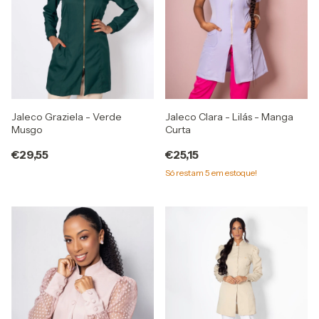
Jaleco Clara - Lilás - Manga
Jaleco Graziela - Verde
Curta
Musgo
€25,15
€29,55
Só restam
5
em estoque!