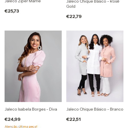
Jaleco Zíper Marrie
Jaleco Chique Básico - Rosê
Gold
€25,73
€22,79
Jaleco Isabela Borges - Diva
Jaleco Chique Básico - Branco
€24,99
€22,51
Atenção, última peça!