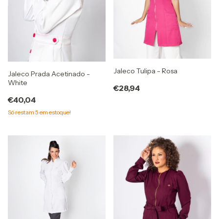
Jaleco Tulipa - Rosa
Jaleco Prada Acetinado -
White
€28,94
€40,04
Só restam
5
em estoque!