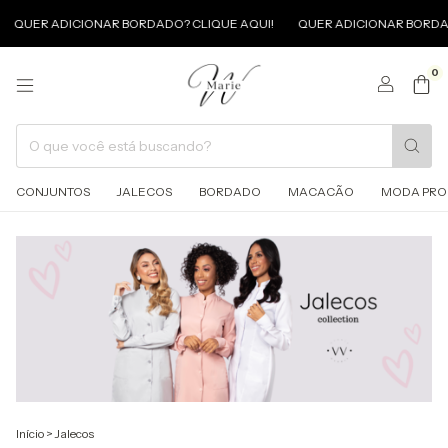
CIONAR BORDADO? CLIQUE AQUI!
QUER ADICIONAR BORDADO? CLIQUE
0
CONJUNTOS
JALECOS
BORDADO
MACACÃO
MODA PRO
Início
>
Jalecos