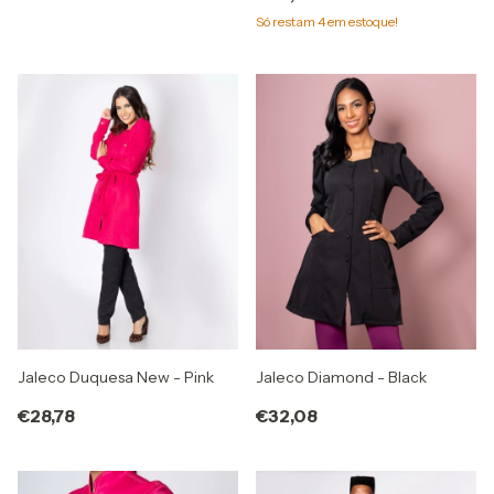
Só restam
4
em estoque!
Jaleco Duquesa New - Pink
Jaleco Diamond - Black
€28,78
€32,08