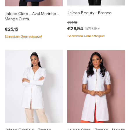
Jaleco Beauty - Branco
Jaleco Clara - Azul Marinho -
Manga Curta
€31,42
€28,94
8
% OFF
€25,15
Só restam
4
em estoque!
Só restam
3
em estoque!
Jaleco Graziela - Branco
Jaleco Clara - Branco - Manga