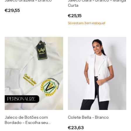
Curta
€29,55
€25,15
Só restam
3
em estoque!
Jaleco de Botões com
Colete Bella - Branco
Bordado - Escolha seu
€23,63
Bordado Brasão e Nome