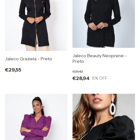
Jaleco Beauty Neoprene -
Jaleco Graziela - Preto
Preto
€29,55
€31,42
€28,94
8
% OFF