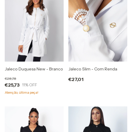
Jaleco Duquesa New - Branco
Jaleco Slim - Com Renda
€28,78
€27,01
€25,73
11
% OFF
Atenção, última peça!