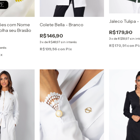
Jaleco Tulipa 
tões com Nome
Colete Bella - Branco
olha seu Brasão
R$179,90
R$146,90
3
x
de
R$59,97
sin in
3
x
de
R$48,97
sin interés
R$170,91
con
Pi
terés
R$139,56
con
Pix
ix