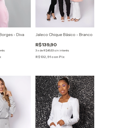
Borges - Diva
Jaleco Chique Básico - Branco
R$139,90
erés
3
x
de
R$46,63
sin interés
x
R$132,91
con
Pix