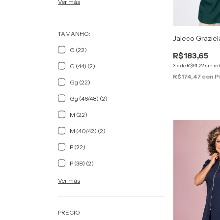
Ver más
TAMANHO:
Jaleco Grazie
G (22)
R$183,65
3
x
de
R$61,22
sin in
G (44) (2)
R$174,47
con
P
Gg (22)
Gg (46/48) (2)
M (22)
M (40/42) (2)
P (22)
P (38) (2)
Ver más
PRECIO