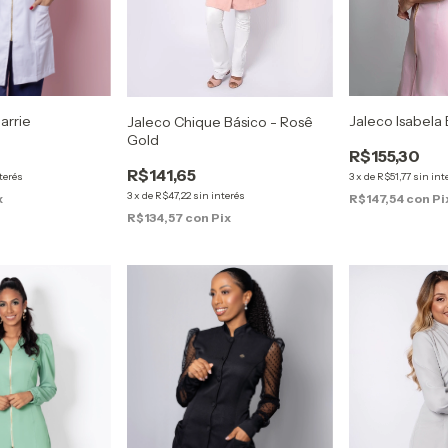
arrie
Jaleco Isabela 
Jaleco Chique Básico - Rosê
Gold
R$155,30
R$141,65
terés
3
x
de
R$51,77
sin int
3
x
de
R$47,22
sin interés
x
R$147,54
con
Pi
R$134,57
con
Pix