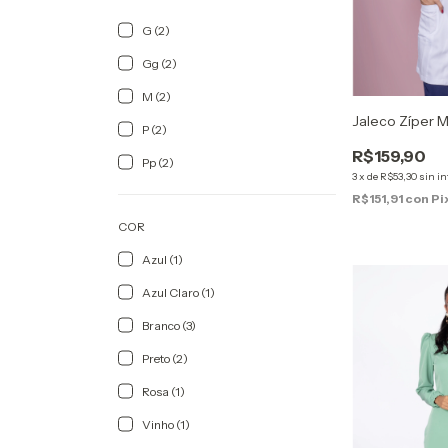
G (2)
Gg (2)
M (2)
Jaleco Zíper M
P (2)
R$159,90
Pp (2)
3
x
de
R$53,30
sin in
R$151,91
con
Pi
COR
Azul (1)
Azul Claro (1)
Branco (3)
Preto (2)
Rosa (1)
Vinho (1)