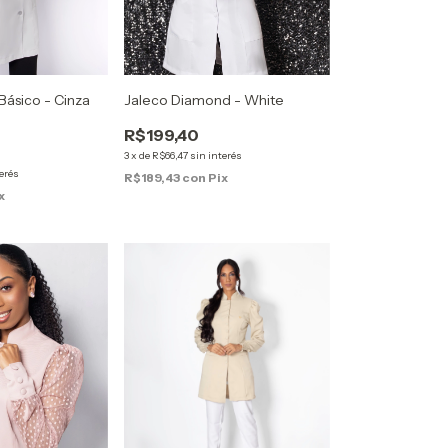
Básico - Cinza
Jaleco Diamond - White
R$199,40
3
x
de
R$66,47
sin interés
terés
R$189,43
con
Pix
x