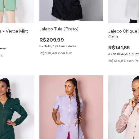
Jaleco Tule (Preto)
a - Verde Mint
Jaleco Chique 
Gelo
R$209,99
3
x
de
R$70,00
sin interés
R$141,65
terés
R$199,49
con
Pix
3
x
de
R$47,22
sin in
ix
R$134,57
con
Pi