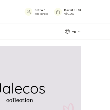
Entrá
/
Carrito
(
0
)
Registráte
R$0,00
VE