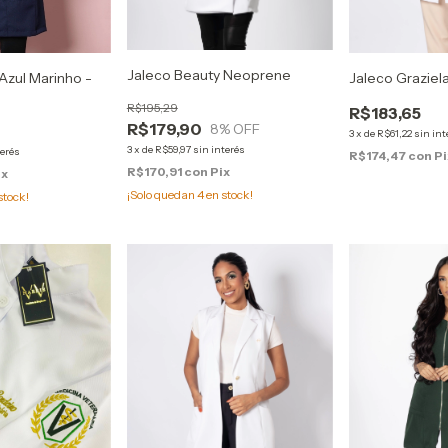
Jaleco Beauty Neoprene
 Azul Marinho -
Jaleco Graziel
R$195,29
R$183,65
R$179,90
8
% OFF
3
x
de
R$61,22
sin int
3
x
de
R$59,97
sin interés
terés
R$174,47
con
Pi
R$170,91
con
Pix
ix
¡Solo quedan
4
en stock!
stock!