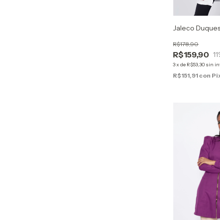
Jaleco Duques
R$178,90
R$159,90
11
3
x
de
R$53,30
sin in
R$151,91
con
Pi