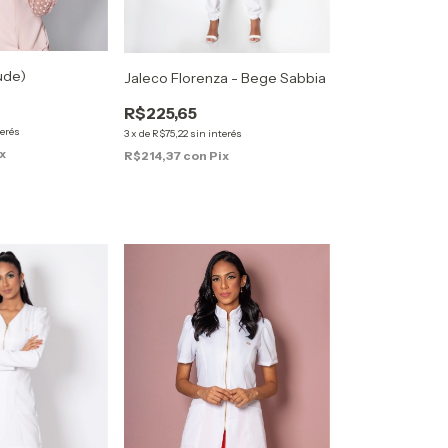
ude)
Jaleco Florenza - Bege Sabbia
R$225,65
terés
3
x
de
R$75,22
sin interés
x
R$214,37
con
Pix