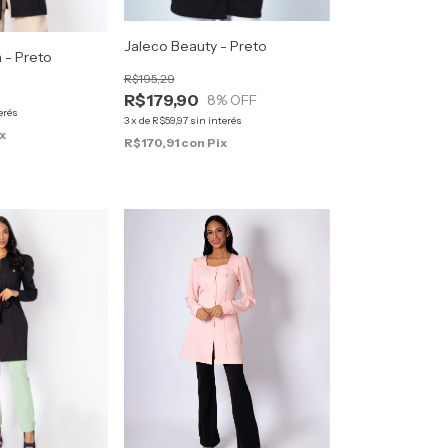
Jaleco Beauty - Preto
 - Preto
R$195,29
R$179,90
8
% OFF
erés
3
x
de
R$59,97
sin interés
x
R$170,91
con
Pix