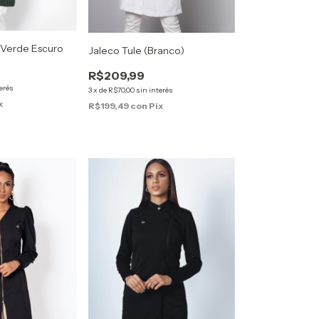
- Verde Escuro
Jaleco Tule (Branco)
R$209,99
terés
3
x
de
R$70,00
sin interés
x
R$199,49
con
Pix