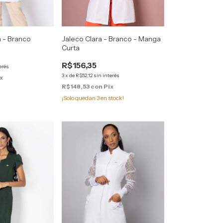
a - Branco
Jaleco Clara - Branco - Manga
Curta
R$156,35
erés
3
x
de
R$52,12
sin interés
x
R$148,53
con
Pix
¡Solo quedan
3
en stock!