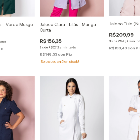
Jaleco Tule (N
Jaleco Clara - Lilás - Manga
la - Verde Musgo
Curta
R$209,99
R$156,35
3
x
de
R$70,00
sin in
terés
3
x
de
R$52,12
sin interés
R$199,49
con
Pi
ix
R$148,53
con
Pix
¡Solo quedan
5
en stock!