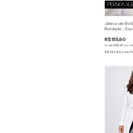
Jaleco de Bo
Bordado - Esc
R$155,60
3
x
de
R$51,87
sin in
R$147,82
con
P