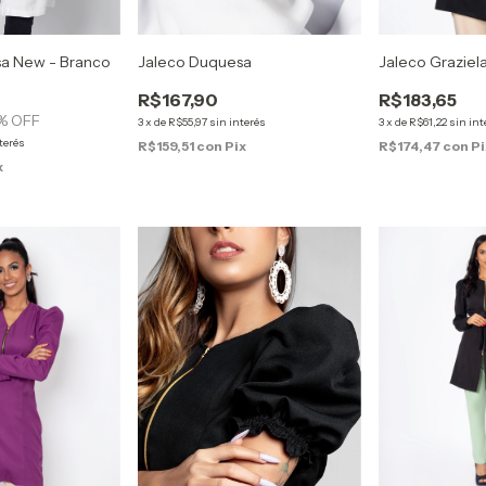
a New - Branco
Jaleco Duquesa
Jaleco Graziela
R$167,90
R$183,65
% OFF
3
x
de
R$55,97
sin interés
3
x
de
R$61,22
sin int
terés
R$159,51
con
Pix
R$174,47
con
Pi
x