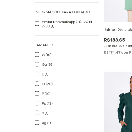
INFORMAÇÕES PARA BORDADO
Enviar No Whatsapp (11)92014-
7238 (1)
Jaleco Graziel
R$183,65
TAMANHO
3
x
de
R$61,22
sin in
R$174,47
con
P
G (19)
Gg (19)
L (1)
M (20)
P (19)
Pp (19)
S (1)
Xg (1)