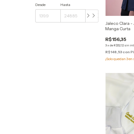
Desde
Hasta
Jaleco Clara -
Manga Curta
R$156,35
3
x
de
R$52,12
sin in
R$148,53
con
P
¡Solo quedan
3
en 