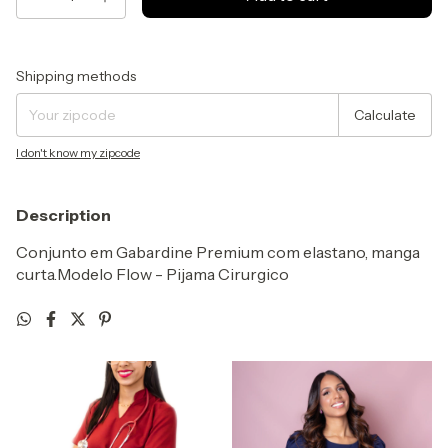
Shipping for zipcode:
Change zipcode
Shipping methods
Calculate
I don't know my zipcode
Description
Conjunto em Gabardine Premium com elastano, manga
curta.Modelo Flow - Pijama Cirurgico