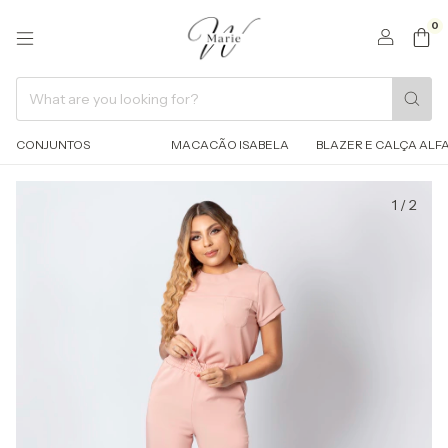
0
CONJUNTOS
MACACÃO ISABELA
BLAZER E CALÇA ALFA
1
/
2