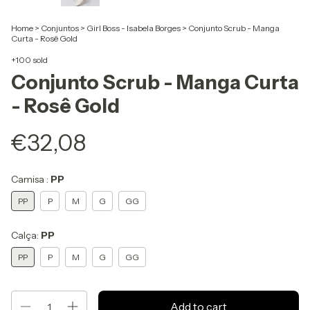
Home
>
Conjuntos
>
Girl Boss - Isabela Borges
>
Conjunto Scrub - Manga
Curta - Rosê Gold
+100 sold
Conjunto Scrub - Manga Curta
- Rosê Gold
€32,08
Camisa :
PP
PP
P
M
G
GG
Calça:
PP
PP
P
M
G
GG