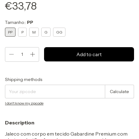
€33,78
Tamanho::
PP
PP
P
M
G
GG
Shipping for zipcode:
Change zipcode
Shipping methods
Calculate
I don't know my zipcode
Description
Jaleco com corpo em tecido Gabardine Premium com