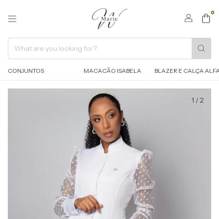
0
CONJUNTOS
MACACÃO ISABELA
BLAZER E CALÇA ALFA
1
/
2