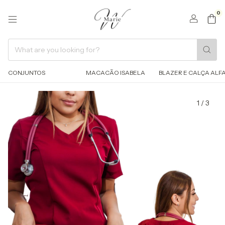
0
CONJUNTOS
MACACÃO ISABELA
BLAZER E CALÇA ALFA
1
/
3