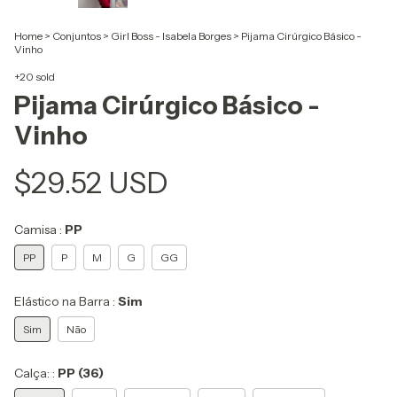
Home
>
Conjuntos
>
Girl Boss - Isabela Borges
>
Pijama Cirúrgico Básico -
Vinho
+20 sold
Pijama Cirúrgico Básico -
Vinho
$29.52 USD
Camisa :
PP
PP
P
M
G
GG
Elástico na Barra :
Sim
Sim
Não
Calça: :
PP (36)