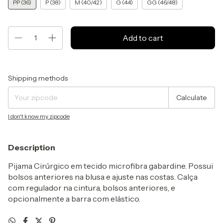
PP (36)
P (38)
M (40/42)
G (44)
GG (46/48)
Shipping for zipcode:
Change zipcode
Shipping methods
Calculate
I don't know my zipcode
Description
Pijama Cirúrgico em tecido microfibra gabardine. Possui
bolsos anteriores na blusa e ajuste nas costas. Calça
com regulador na cintura, bolsos anteriores, e
opcionalmente a barra com elástico.