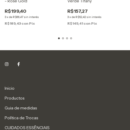
- Rosê Gold
Verde Tifany
R$199,40
R$157,27
3
x
de
R$66,47
sin interés
3
x
de
R$52,42
sin interés
R$189,43
con
Pix
R$149,41
con
Pix
Inicio
Productos
Guia de medidas
Política de Trocas
CUIDADOS ESSÊNCIAIS