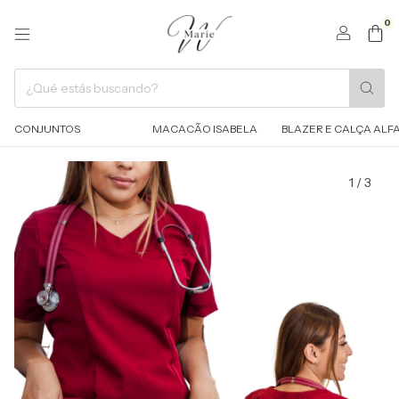
0
CONJUNTOS
MACACÃO ISABELA
BLAZER E CALÇA ALFA
1
/
3