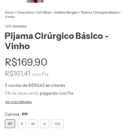
Inicio
>
Conjuntos
>
Girl Boss - Isabela Borges
>
Pijama Cirúrgico Básico -
Vinho
+20 vendidos
Pijama Cirúrgico Básico -
Vinho
R$169,90
R$161,41
con
Pix
3
cuotas de
R$56,63
sin interés
5% de descuento
pagando con Pix
Ver más detalles
Camisa :
PP
PP
P
M
G
GG