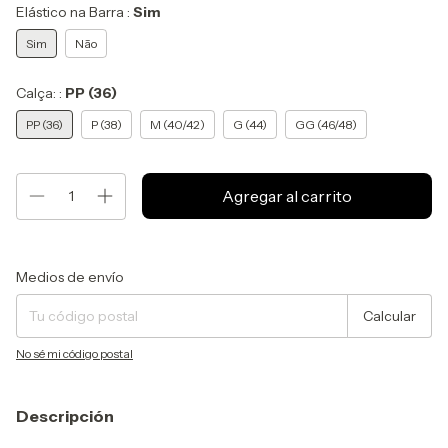
Elástico na Barra :
Sim
Sim
Não
Calça: :
PP (36)
PP (36)
P (38)
M (40/42)
G (44)
GG (46/48)
Entregas para el CP:
Cambiar CP
Medios de envío
Calcular
No sé mi código postal
Descripción