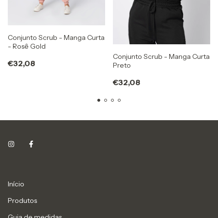
Conjunto Scrub - Manga Curta
- Rosê Gold
Conjunto Scrub - Manga Curta
€32,08
Preto
€32,08
Início
Produtos
Guia de medidas