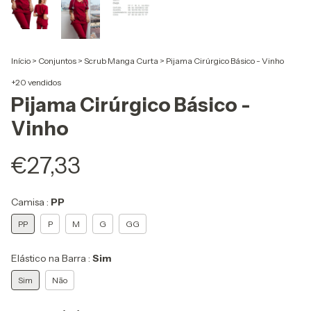
Início
>
Conjuntos
>
Scrub Manga Curta
>
Pijama Cirúrgico Básico - Vinho
+20 vendidos
Pijama Cirúrgico Básico -
Vinho
€27,33
Camisa :
PP
PP
P
M
G
GG
Elástico na Barra :
Sim
Sim
Não