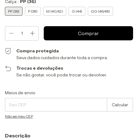
Calça: :
PP (36)
PP (36)
P (38)
M (40/42)
G (44)
GG (46/48)
Compra protegida
Seus dados cuidados durante toda a compra.
Trocas e devoluções
Se não gostar, você pode trocar ou devolver.
Entregas para o CEP:
Alterar CEP
Meios de envio
Calcular
Não sei meu CEP
Descrição