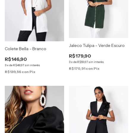
Jaleco Tulipa - Verde Escuro
Colete Bella - Branco
R$179,90
R$146,90
3
x
de
R$59,97
sin interés
3
x
de
R$48,97
sin interés
R$170,91
con
Pix
R$139,56
con
Pix