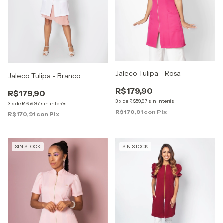
Jaleco Tulipa - Rosa
Jaleco Tulipa - Branco
R$179,90
R$179,90
3
x
de
R$59,97
sin interés
3
x
de
R$59,97
sin interés
R$170,91
con
Pix
R$170,91
con
Pix
SIN STOCK
SIN STOCK