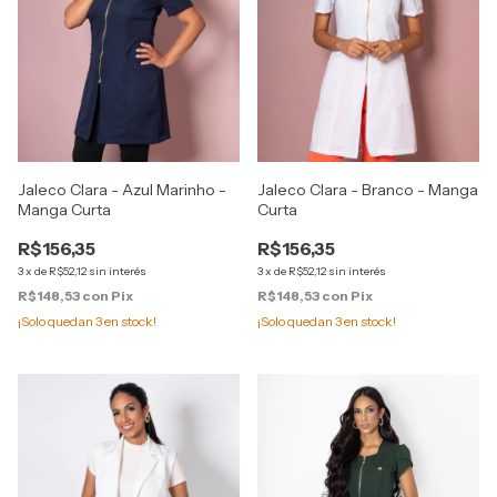
Jaleco Clara - Azul Marinho -
Jaleco Clara - Branco - Manga
Manga Curta
Curta
R$156,35
R$156,35
3
x
de
R$52,12
sin interés
3
x
de
R$52,12
sin interés
R$148,53
con
Pix
R$148,53
con
Pix
¡Solo quedan
3
en stock!
¡Solo quedan
3
en stock!