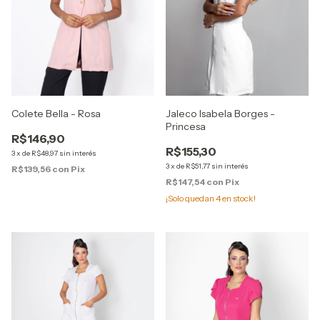
Colete Bella - Rosa
Jaleco Isabela Borges -
Princesa
R$146,90
R$155,30
3
x
de
R$48,97
sin interés
3
x
de
R$51,77
sin interés
R$139,56
con
Pix
R$147,54
con
Pix
¡Solo quedan
4
en stock!