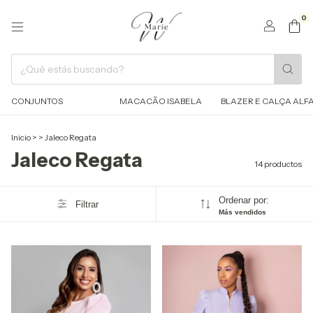
0
CONJUNTOS
MACACÃO ISABELA
BLAZER E CALÇA ALFA
Inicio
>
>
Jaleco Regata
Jaleco Regata
14 productos
Ordenar por:
Filtrar
Más vendidos