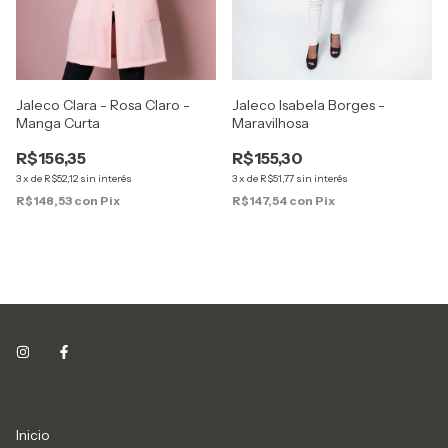
Jaleco Isabela Borges -
Jaleco Clara - Rosa Claro -
Maravilhosa
Manga Curta
R$155,30
R$156,35
3
x
de
R$51,77
sin interés
3
x
de
R$52,12
sin interés
R$147,54
con
Pix
R$148,53
con
Pix
Inicio