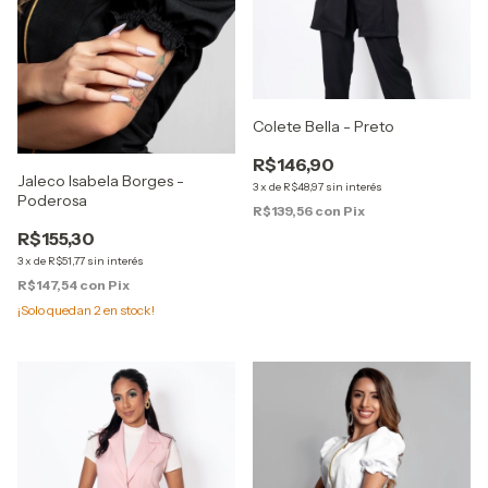
Colete Bella - Preto
R$146,90
Jaleco Isabela Borges -
3
x
de
R$48,97
sin interés
Poderosa
R$139,56
con
Pix
R$155,30
3
x
de
R$51,77
sin interés
R$147,54
con
Pix
¡Solo quedan
2
en stock!