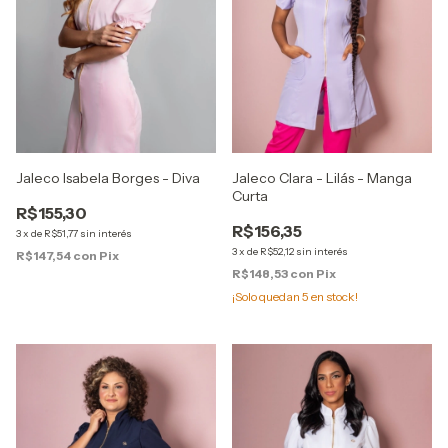
Jaleco Isabela Borges - Diva
Jaleco Clara - Lilás - Manga
Curta
R$155,30
R$156,35
3
x
de
R$51,77
sin interés
3
x
de
R$52,12
sin interés
R$147,54
con
Pix
R$148,53
con
Pix
¡Solo quedan
5
en stock!