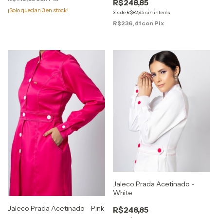
R$248,85
¡Solo quedan
3
en stock!
3
x
de
R$82,95
sin interés
R$236,41
con
Pix
Jaleco Prada Acetinado -
White
Jaleco Prada Acetinado - Pink
R$248,85