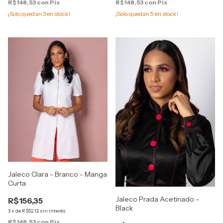
R$148,53
con
Pix
R$148,53
con
Pix
¡Solo quedan
3
en stock!
¡Solo quedan
5
en stock!
Jaleco Clara - Branco - Manga
Curta
Jaleco Prada Acetinado -
R$156,35
Black
3
x
de
R$52,12
sin interés
R$148,53
con
Pix