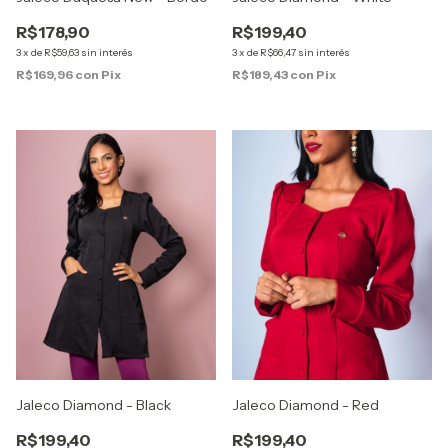
R$178,90
R$199,40
3
x
de
R$59,63
sin interés
3
x
de
R$66,47
sin interés
R$169,96
con
Pix
R$189,43
con
Pix
Jaleco Diamond - Red
Jaleco Diamond - Black
R$199,40
R$199,40