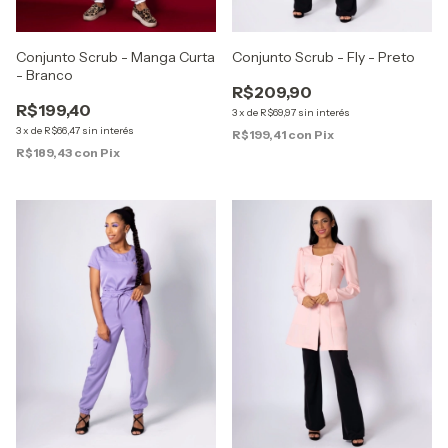
Conjunto Scrub - Manga Curta
Conjunto Scrub - Fly - Preto
- Branco
R$209,90
R$199,40
3
x
de
R$69,97
sin interés
3
x
de
R$66,47
sin interés
R$199,41
con
Pix
R$189,43
con
Pix