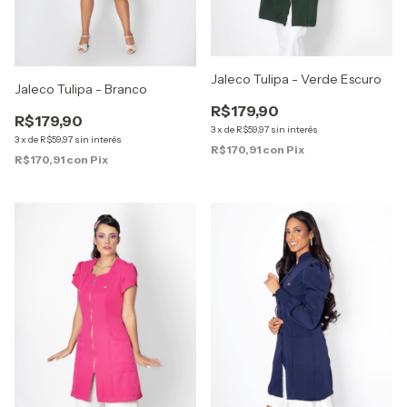
Jaleco Tulipa - Verde Escuro
Jaleco Tulipa - Branco
R$179,90
R$179,90
3
x
de
R$59,97
sin interés
3
x
de
R$59,97
sin interés
R$170,91
con
Pix
R$170,91
con
Pix