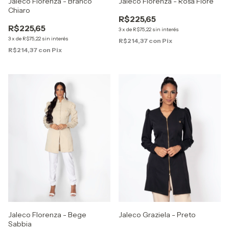
Jaleco Florenza - Branco
Jaleco Florenza - Rosa Fiore
Chiaro
R$225,65
R$225,65
3
x
de
R$75,22
sin interés
3
x
de
R$75,22
sin interés
R$214,37
con
Pix
R$214,37
con
Pix
Jaleco Florenza - Bege
Jaleco Graziela - Preto
Sabbia