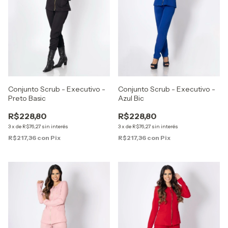
Conjunto Scrub - Executivo -
Conjunto Scrub - Executivo -
Preto Basic
Azul Bic
R$228,80
R$228,80
3
x
de
R$76,27
sin interés
3
x
de
R$76,27
sin interés
R$217,36
con
Pix
R$217,36
con
Pix