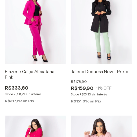
Blazer e Calça Alfaiataria -
Jaleco Duquesa New - Preto
Pink
R$178,90
R$333,80
R$159,90
11
% OFF
3
x
de
R$111,27
sin interés
3
x
de
R$53,30
sin interés
R$317,11
con
Pix
R$151,91
con
Pix