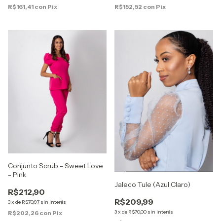
R$161,41
con
Pix
R$152,52
con
Pix
Conjunto Scrub - Sweet Love
- Pink
Jaleco Tule (Azul Claro)
R$212,90
R$209,99
3
x
de
R$70,97
sin interés
3
x
de
R$70,00
sin interés
R$202,26
con
Pix