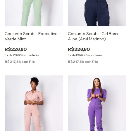
Conjunto Scrub - Girl Boss -
Conjunto Scrub - Executivo -
Aline (Azul Marinho)
Verde Mint
R$228,80
R$228,80
3
x
de
R$76,27
sin interés
3
x
de
R$76,27
sin interés
R$217,36
con
Pix
R$217,36
con
Pix