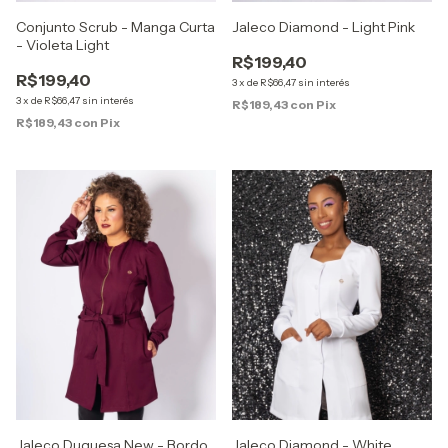
Conjunto Scrub - Manga Curta
Jaleco Diamond - Light Pink
- Violeta Light
R$199,40
R$199,40
3
x
de
R$66,47
sin interés
3
x
de
R$66,47
sin interés
R$189,43
con
Pix
R$189,43
con
Pix
Jaleco Duquesa New - Bordo
Jaleco Diamond - White