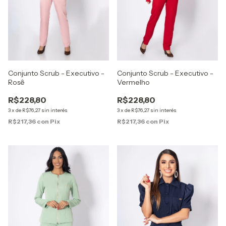
Conjunto Scrub - Executivo -
Conjunto Scrub - Executivo -
Vermelho
Rosê
R$228,80
R$228,80
3
x
de
R$76,27
sin interés
3
x
de
R$76,27
sin interés
R$217,36
con
Pix
R$217,36
con
Pix