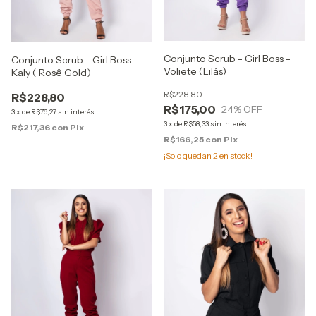
Conjunto Scrub - Girl Boss -
Conjunto Scrub - Girl Boss-
Voliete (Lilás)
Kaly ( Rosê Gold)
R$228,80
R$228,80
R$175,00
24
% OFF
3
x
de
R$76,27
sin interés
3
x
de
R$58,33
sin interés
R$217,36
con
Pix
R$166,25
con
Pix
¡Solo quedan
2
en stock!