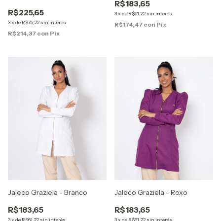
R$183,65
R$225,65
3
x
de
R$61,22
sin interés
3
x
de
R$75,22
sin interés
R$174,47
con
Pix
R$214,37
con
Pix
Jaleco Graziela - Branco
Jaleco Graziela - Roxo
R$183,65
R$183,65
3
x
de
R$61,22
sin interés
3
x
de
R$61,22
sin interés