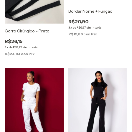
Bordar Nome + Função
R$20,90
3
x
de
R$6,97
sin interés
Gorro Cirúrgico - Preto
R$19,86
con
Pix
R$26,15
3
x
de
R$8,72
sin interés
R$24,84
con
Pix