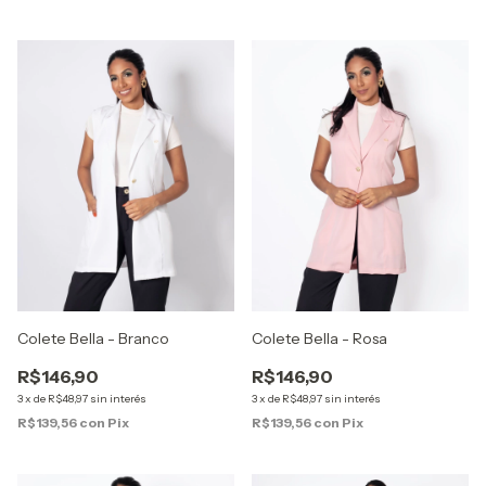
Colete Bella - Branco
Colete Bella - Rosa
R$146,90
R$146,90
3
x
de
R$48,97
sin interés
3
x
de
R$48,97
sin interés
R$139,56
con
Pix
R$139,56
con
Pix