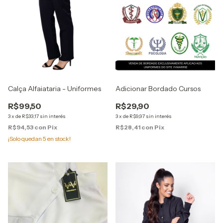
Calça Alfaiataria - Uniformes
Adicionar Bordado Cursos
R$99,50
R$29,90
3
x
de
R$33,17
sin interés
3
x
de
R$9,97
sin interés
R$94,53
con
Pix
R$28,41
con
Pix
¡Solo quedan
5
en stock!