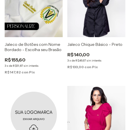
Jaleco de Botões com Nome
Jaleco Chique Básico - Preto
Bordado - Escolha seu Brasão
R$140,00
R$155,60
3
x
de
R$46,67
sin interés
3
x
de
R$51,87
sin interés
R$133,00
con
Pix
R$147,82
con
Pix