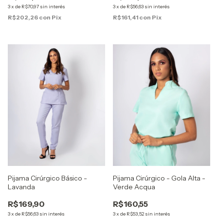
3
x
de
R$70,97
sin interés
3
x
de
R$56,63
sin interés
R$202,26
con
Pix
R$161,41
con
Pix
Pijama Cirúrgico Básico -
Pijama Cirúrgico - Gola Alta -
Lavanda
Verde Acqua
R$169,90
R$160,55
3
x
de
R$56,63
sin interés
3
x
de
R$53,52
sin interés