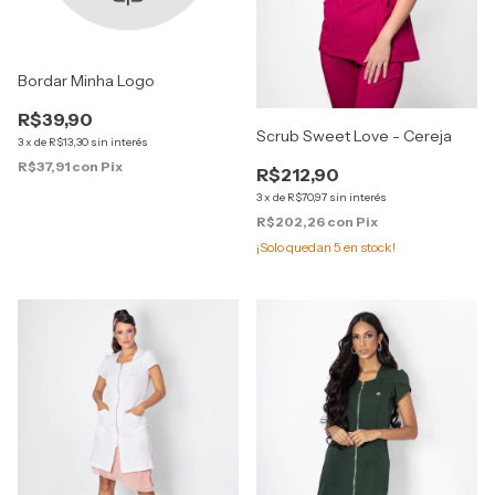
Bordar Minha Logo
R$39,90
Scrub Sweet Love - Cereja
3
x
de
R$13,30
sin interés
R$37,91
con
Pix
R$212,90
3
x
de
R$70,97
sin interés
R$202,26
con
Pix
¡Solo quedan
5
en stock!