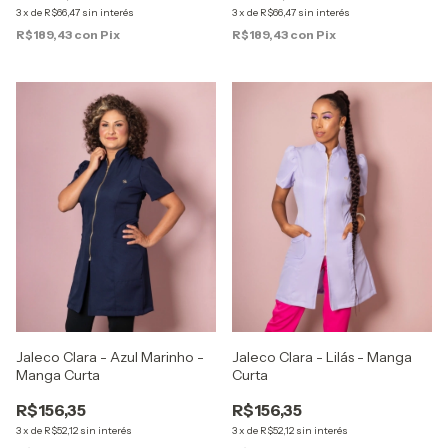
3
x
de
R$66,47
sin interés
3
x
de
R$66,47
sin interés
R$189,43
con
Pix
R$189,43
con
Pix
Jaleco Clara - Azul Marinho -
Jaleco Clara - Lilás - Manga
Manga Curta
Curta
R$156,35
R$156,35
3
x
de
R$52,12
sin interés
3
x
de
R$52,12
sin interés