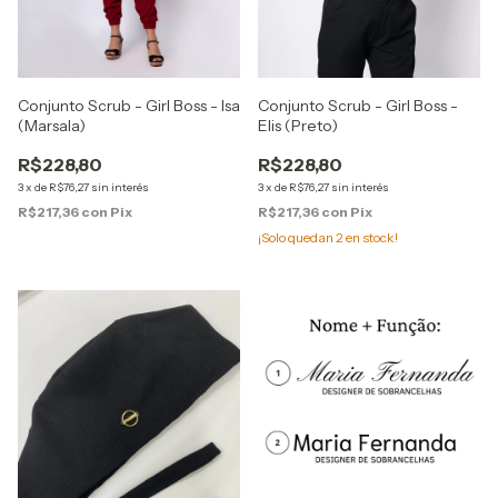
Conjunto Scrub - Girl Boss - Isa
Conjunto Scrub - Girl Boss -
(Marsala)
Elis (Preto)
R$228,80
R$228,80
3
x
de
R$76,27
sin interés
3
x
de
R$76,27
sin interés
R$217,36
con
Pix
R$217,36
con
Pix
¡Solo quedan
2
en stock!