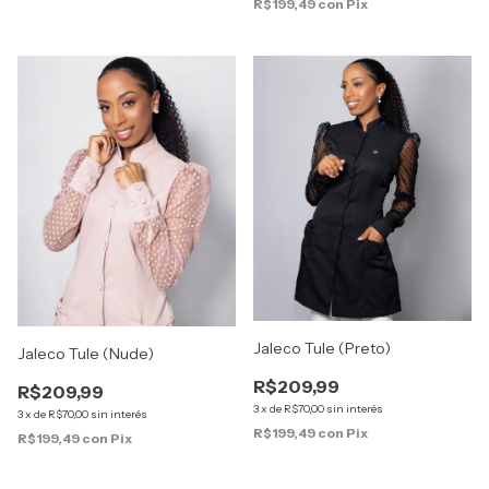
R$199,49
con
Pix
Jaleco Tule (Preto)
Jaleco Tule (Nude)
R$209,99
R$209,99
3
x
de
R$70,00
sin interés
3
x
de
R$70,00
sin interés
R$199,49
con
Pix
R$199,49
con
Pix