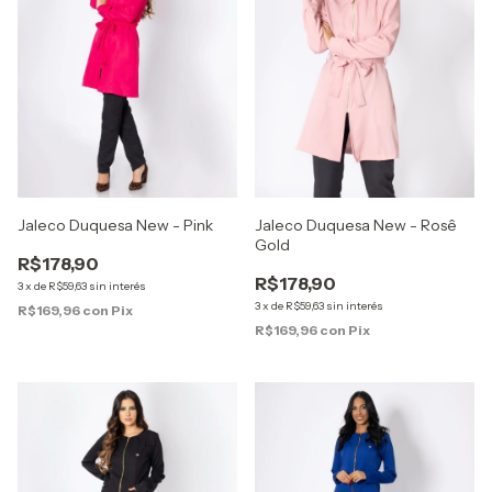
Jaleco Duquesa New - Rosê
Jaleco Duquesa New - Pink
Gold
R$178,90
R$178,90
3
x
de
R$59,63
sin interés
3
x
de
R$59,63
sin interés
R$169,96
con
Pix
R$169,96
con
Pix