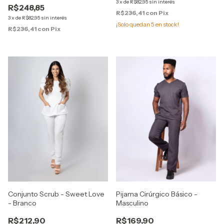
3
x
de
R$82,95
sin interés
R$248,85
R$236,41
con
Pix
3
x
de
R$82,95
sin interés
¡Solo quedan
5
en stock!
R$236,41
con
Pix
Conjunto Scrub - Sweet Love
Pijama Cirúrgico Básico -
- Branco
Masculino
R$212,90
R$169,90