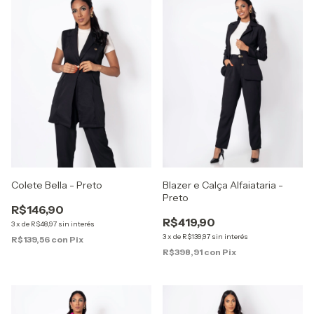
Colete Bella - Preto
Blazer e Calça Alfaiataria -
Preto
R$146,90
R$419,90
3
x
de
R$48,97
sin interés
3
x
de
R$139,97
sin interés
R$139,56
con
Pix
R$398,91
con
Pix