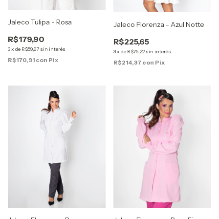
Jaleco Tulipa - Rosa
Jaleco Florenza - Azul Notte
R$179,90
R$225,65
3
x
de
R$59,97
sin interés
3
x
de
R$75,22
sin interés
R$170,91
con
Pix
R$214,37
con
Pix