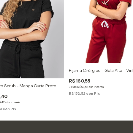
Pijama Cirúrgico - Gola Alta - Vi
R$160,55
to Scrub - Manga Curta Preto
3
x
de
R$53,52
sin interés
R$152,52
con
Pix
,40
,47
sin interés
43
con
Pix