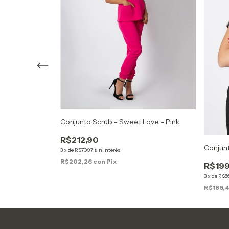
Conjunto Scrub - Sweet Love - Pink
lta - Azul
R$212,90
Conjun
3
x
de
R$70,97
sin interés
R$202,26
con
Pix
R$199
3
x
de
R$66
R$189,