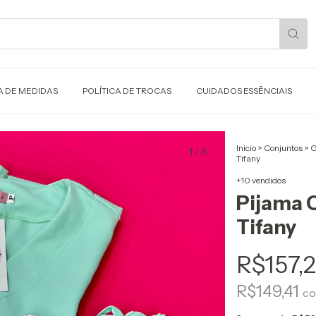
A DE MEDIDAS
POLÍTICA DE TROCAS
CUIDADOS ESSÊNCIAIS
Inicio
>
Conjuntos
>
G
1
/
6
Tifany
+10 vendidos
Pijama C
Tifany
R$157,
R$149,41
c