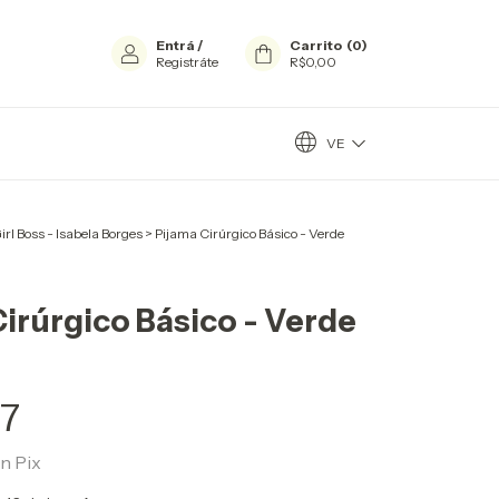
Entrá
/
Carrito
(
0
)
Registráte
R$0,00
VE
irl Boss - Isabela Borges
>
Pijama Cirúrgico Básico - Verde
irúrgico Básico - Verde
27
on
Pix