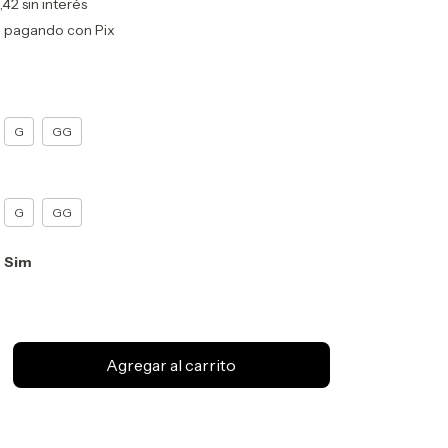
,42
sin interés
o
pagando con Pix
G
GG
G
GG
:
Sim
Cambiar CP