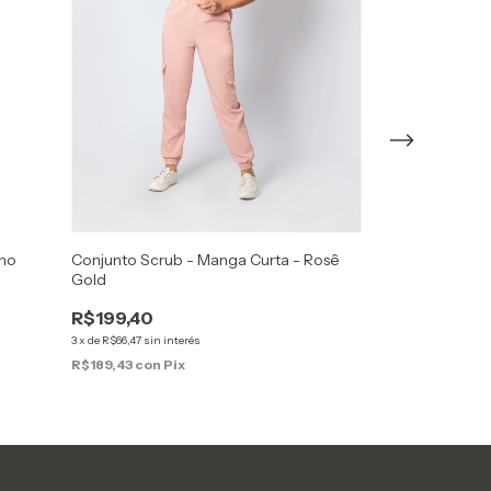
nho
Conjunto Scrub - Manga Curta - Rosê
Pijama Cirúrgic
Gold
R$169,90
R$199,40
3
x
de
R$56,63
sin int
3
x
de
R$66,47
sin interés
R$161,41
con
Pix
R$189,43
con
Pix